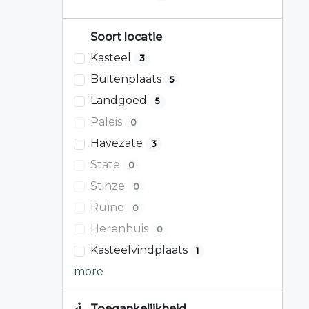
Soort locatie
Kasteel
3
Buitenplaats
5
Landgoed
5
Paleis
0
Havezate
3
State
0
Stinze
0
Ruïne
0
Herenhuis
0
Kasteelvindplaats
1
more
Toegankelijkheid