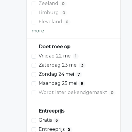
Zeeland
0
Limburg
0
Flevoland
0
more
Doet mee op
Vrijdag 22 mei
1
Zaterdag 23 mei
3
Zondag 24 mei
7
Maandag 25 mei
9
Wordt later bekendgemaakt
0
Entreeprijs
Gratis
6
Entreeprijs
5