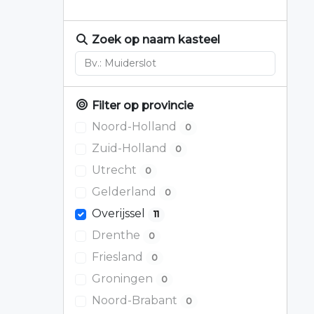
Zoek op naam kasteel
Filter op provincie
Noord-Holland
0
Zuid-Holland
0
Utrecht
0
Gelderland
0
Overijssel
11
Drenthe
0
Friesland
0
Groningen
0
Noord-Brabant
0