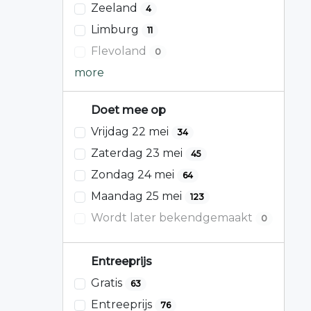
Zeeland
4
Limburg
11
Flevoland
0
more
Doet mee op
Vrijdag 22 mei
34
Zaterdag 23 mei
45
Zondag 24 mei
64
Maandag 25 mei
123
Wordt later bekendgemaakt
0
Entreeprijs
Gratis
63
Entreeprijs
76