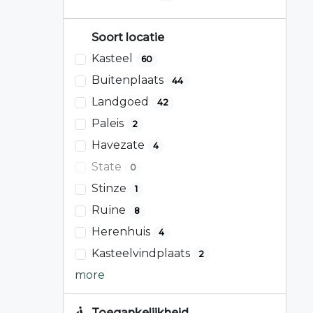
Soort locatie
Kasteel
60
Buitenplaats
44
Landgoed
42
Paleis
2
Havezate
4
State
0
Stinze
1
Ruïne
8
Herenhuis
4
Kasteelvindplaats
2
more
Toegankelijkheid