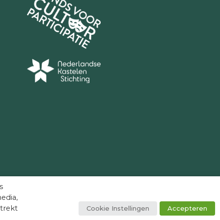
s
edia,
trekt
Cookie Instellingen
Accepteren