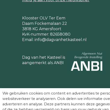
Klooster OLV Ter Eem
Daam Fockemalaan 22
3818 KG Amersfoort
KvK-nummer: 82658080
Email:
info@dagvanhetkasteel.nl
Dag van het Kasteel is
aangemerkt als ANBI
We gebruiken cookies om content en advertenties te perso
websiteverkeer te analyseren. Ook delen we informatie ove
adverteren en analyse. Deze partners kunnen deze gegeven
of die ze hebben verzameld op basis van jouw gebruik van 