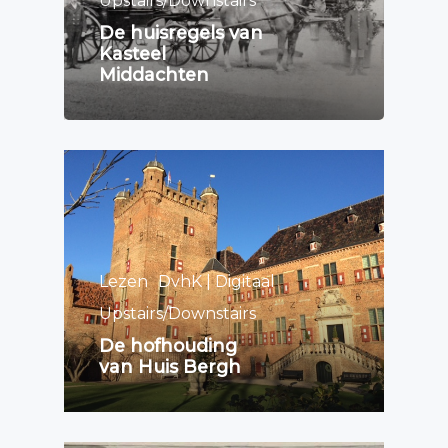
Upstairs/Downstairs
De huisregels van
Kasteel
Middachten
Lezen
DvhK | Digitaal
Upstairs/Downstairs
De hofhouding
van Huis Bergh