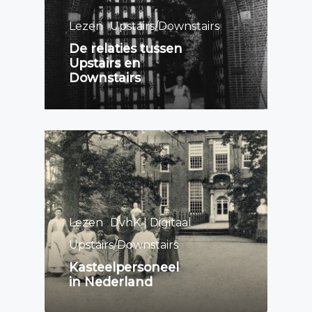
Lezen
Upstairs/Downstairs
De relaties tussen
Upstairs en
Downstairs
Lezen
DvhK | Digitaal
Upstairs/Downstairs
Kasteelpersoneel
in Nederland