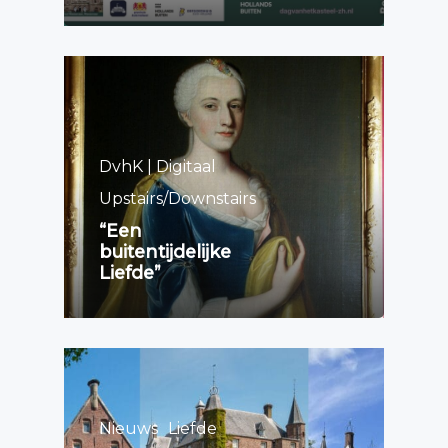
DvhK | Digitaal
Upstairs/Downstairs
“Een
buitentijdelijke
Liefde”
Nieuws
Liefde