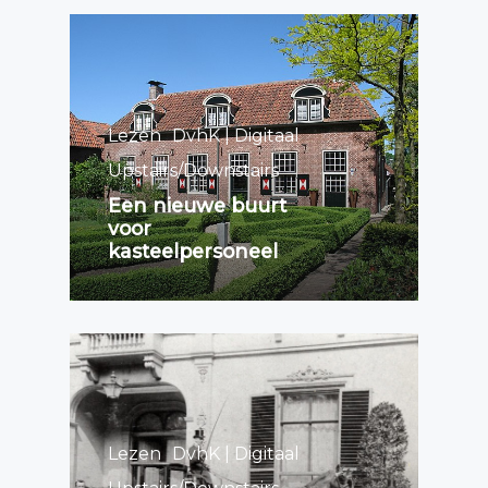
Lezen
DvhK | Digitaal
Upstairs/Downstairs
Een nieuwe buurt
voor
kasteelpersoneel
Lezen
DvhK | Digitaal