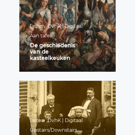
Lezen
DvhK | Digitaal
Aan tafel
De geschiedenis
van de
kasteelkeuken
Lezen
DvhK | Digitaal
Upstairs/Downstairs