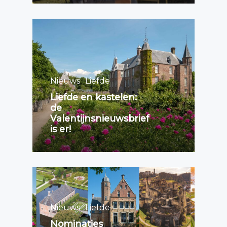
Nieuws
Liefde
Liefde en kastelen:
de
Valentijnsnieuwsbrief
is er!
Nieuws
Liefde
Nominaties