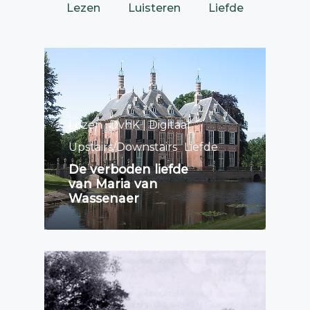
Lezen
Luisteren
Liefde
Lezen
DvhK | Digitaal
Upstairs/Downstairs
Liefde
De verboden liefde
van Maria van
Wassenaer