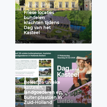
Nieuws
Liefde
Friese locaties
bundelen
krachten tijdens
Dag van het
Kasteel
Nieuws
Liefde
Beleef 26 unieke
kastelen,
landgoederen en
buitenplaatsen in
Zuid-Holland