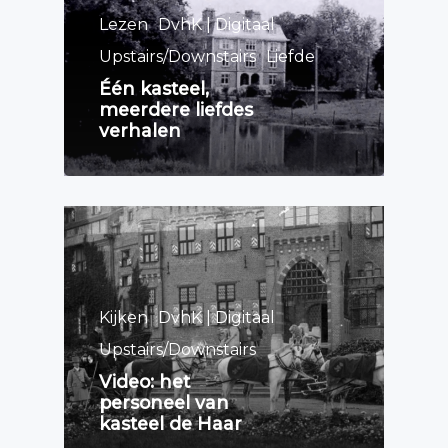
Lezen
DvhK | Digitaal
Upstairs/Downstairs
Liefde
Één kasteel,
meerdere liefdes
verhalen
Kijken
DvhK | Digitaal
Upstairs/Downstairs
Video: het
personeel van
kasteel de Haar