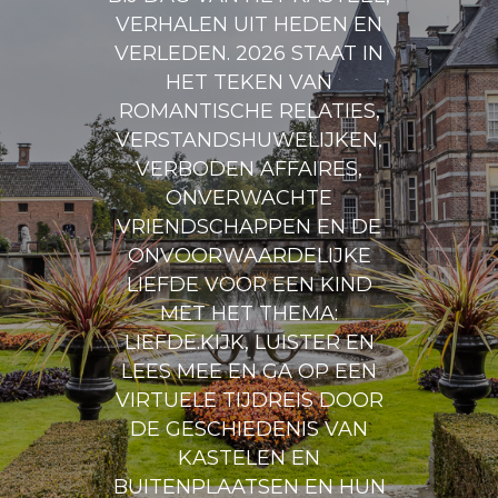
VERHALEN UIT HEDEN EN
VERLEDEN. 2026 STAAT IN
HET TEKEN VAN
ROMANTISCHE RELATIES,
VERSTANDSHUWELIJKEN,
VERBODEN AFFAIRES,
ONVERWACHTE
VRIENDSCHAPPEN EN DE
ONVOORWAARDELIJKE
LIEFDE VOOR EEN KIND
MET HET THEMA:
LIEFDE.KIJK, LUISTER EN
LEES MEE EN GA OP EEN
VIRTUELE TIJDREIS DOOR
DE GESCHIEDENIS VAN
KASTELEN EN
BUITENPLAATSEN EN HUN