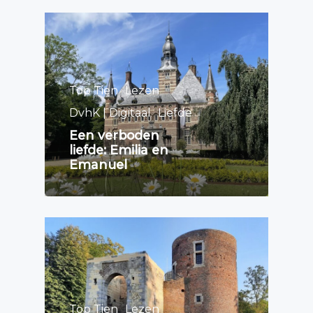
Top Tien
Lezen
DvhK | Digitaal
Liefde
Een verboden
liefde: Emilia en
Emanuel
Top Tien
Lezen