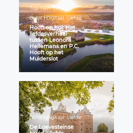
Top Tien
Lezen
DvhK | Digitaal
Liefde
Hooft op hol: Het
liefdesverhaal
tussen Leonora
Hellemans en P.C.
Hooft op het
Muiderslot
Top Tien
Lezen
DvhK | Digitaal
Liefde
De Loevesteinse