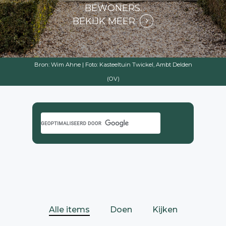
BEWONERS.
BEKIJK MEER
Bron: Wim Ahne | Foto:
Kasteeltuin Twickel, Ambt Delden
(OV)
Alle items
Doen
Kijken