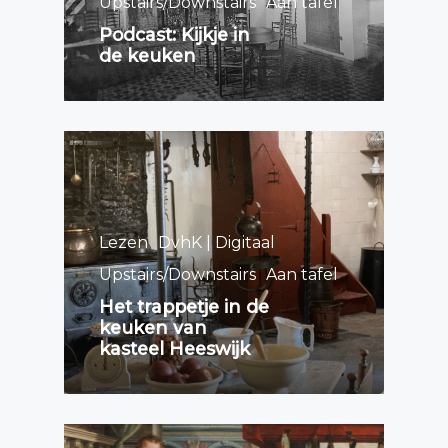
Upstairs/Downstairs
Aan tafel
Podcast: Kijkje in
de keuken
Lezen
DvhK | Digitaal
Upstairs/Downstairs
Aan tafel
Het trappetje in de
keuken van
kasteel Heeswijk