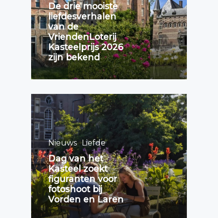
De drie mooiste
liefdesverhalen
van de
VriendenLoterij
Kasteelprijs 2026
zijn bekend
Nieuws
Liefde
Dag van het
Kasteel zoekt
figuranten voor
fotoshoot bij
Vorden en Laren