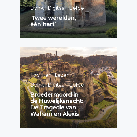
DvhK | Digitaal
Liefde
‘Twee werelden,
één hart’
Top Tien
Lezen
DvhK | Digitaal
Liefde
Broedermoord in
de Huwelijksnacht:
De Tragedie van
Walram en Alexis