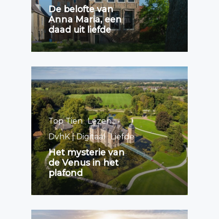
De belofte van
Anna Maria, een
daad uit liefde
Top Tien
Lezen
DvhK | Digitaal
Liefde
Het mysterie van
de Venus in het
plafond