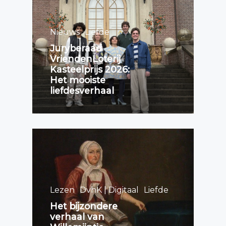
Nieuws
Liefde
Juryberaad
VriendenLoterij
Kasteelprijs 2026:
Het mooiste
liefdesverhaal
Lezen
DvhK | Digitaal
Liefde
Het bijzondere
verhaal van