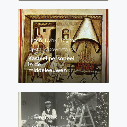
Lezen
DvhK | Digitaal
Upstairs/Downstairs
Kasteel personeel
in de
middeleeuwen
Lezen
DvhK | Digitaal
Upstairs/Downstairs