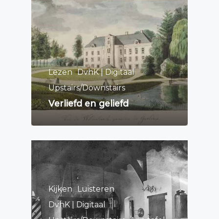
Lezen
DvhK | Digitaal
Upstairs/Downstairs
Verliefd en geliefd
Kijken
Luisteren
DvhK | Digitaal