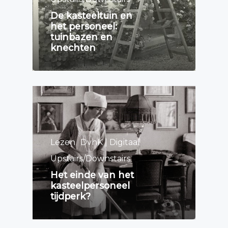
De kasteeltuin en
het personeel:
tuinbazen en
knechten
Lezen
DvhK | Digitaal
Upstairs/Downstairs
Het einde van het
kasteelpersoneel
tijdperk?