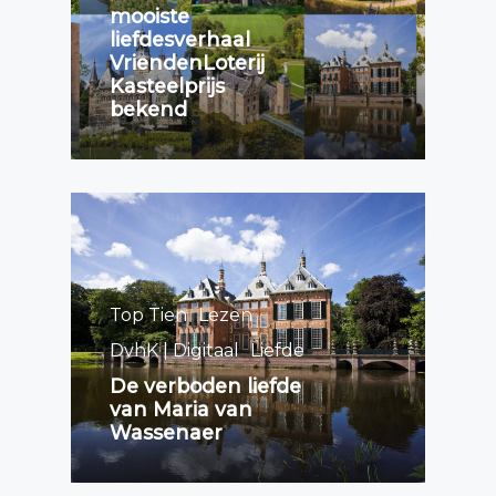
mooiste
liefdesverhaal
VriendenLoterij
Kasteelprijs
bekend
Top Tien
Lezen
DvhK | Digitaal
Liefde
De verboden liefde
van Maria van
Wassenaer