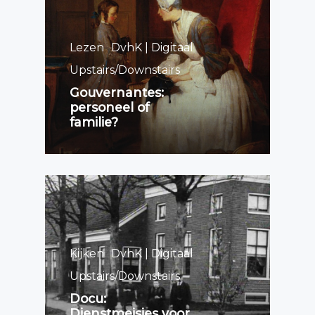
Lezen
DvhK | Digitaal
Upstairs/Downstairs
Gouvernantes:
personeel of
familie?
Kijken
DvhK | Digitaal
Upstairs/Downstairs
Docu:
Dienstmeisjes voor