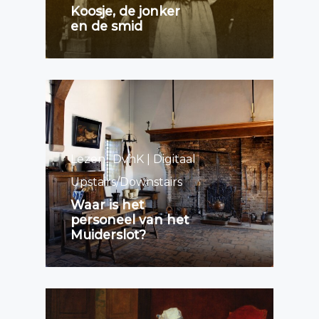
Koosje, de jonker
en de smid
Lezen
DvhK | Digitaal
Upstairs/Downstairs
Waar is het
personeel van het
Muiderslot?