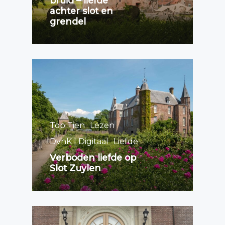
bruid – liefde
achter slot en
grendel
Top Tien
Lezen
DvhK | Digitaal
Liefde
Verboden liefde op
Slot Zuylen