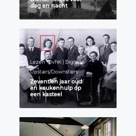
dag en nacht
Lezen
DvhK | Digitaal
Upstairs/Downstairs
Zeventien jaar oud
en keukenhulp op
een kasteel