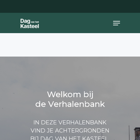
Skip
to
main
Close
Menu
content
Menu
Welkom bij
de Verhalenbank
IN DEZE VERHALENBANK
VIND JE ACHTERGRONDEN
BIJ DAG VAN HET KASTEEL,