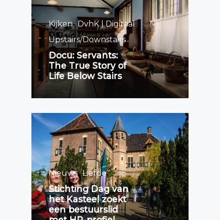
Kijken
DvhK | Digitaal
Upstairs/Downstairs
Docu: Servants:
The True Story of
Life Below Stairs
Nieuws
Liefde
Stichting Dag van
het Kasteel zoekt
een bestuurslid
met HR-profiel