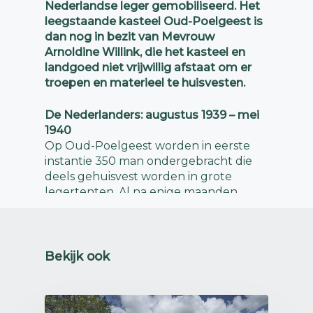
Nederlandse leger gemobiliseerd. Het
leegstaande kasteel Oud-Poelgeest is
dan nog in bezit van Mevrouw
Arnoldine Willink, die het kasteel en
landgoed niet vrijwillig afstaat om er
troepen en materieel te huisvesten.
De Nederlanders: augustus 1939 – mei
1940
Op Oud-Poelgeest worden in eerste
instantie 350 man ondergebracht die
deels gehuisvest worden in grote
legertenten. Al na enige maanden
wordt het aantal teruggebracht naar
150 man. Zij behoren tot het regiment
Depot Rijdende Artillerie.
Bekijk ook
Op 27 maart 1940 verkoopt mevrouw
Willink haar bezit aan de gemeente
Oegstgeest.