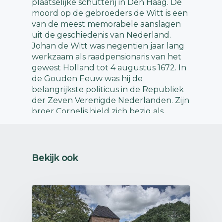
plaatselijke schutterij in Den Haag. De
moord op de gebroeders de Witt is een
van de meest memorabele aanslagen
uit de geschiedenis van Nederland.
Johan de Witt was negentien jaar lang
werkzaam als raadpensionaris van het
gewest Holland tot 4 augustus 1672. In
de Gouden Eeuw was hij de
belangrijkste politicus in de Republiek
der Zeven Verenigde Nederlanden. Zijn
broer Cornelis hield zich bezig als
ruwaard van de heerlijkheid Putten en
Baljuw van Beijerlanden. Ook woonde
hij de Staten-Generaal veldslagen bij.
Bekijk ook
1672 is de geschiedenis ingegaan als een
waar rampjaar. Op 27 maart verklaart
Koning Karel || van Engeland de oorlog
op de Republiek. Na de
oorlogsverklaring van Koning Lodewijk
XIV van Frankrijk op 6 april 1672, nam de