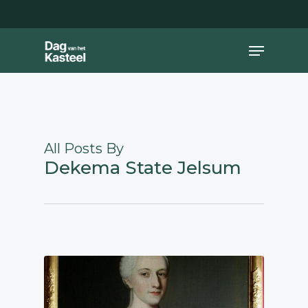
Skip
to
main
Close
Menu
content
Menu
All Posts By
Dekema State Jelsum