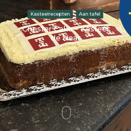
Kasteelrecepten
Aan tafel
Chester Cake – Kasteel
de Haar