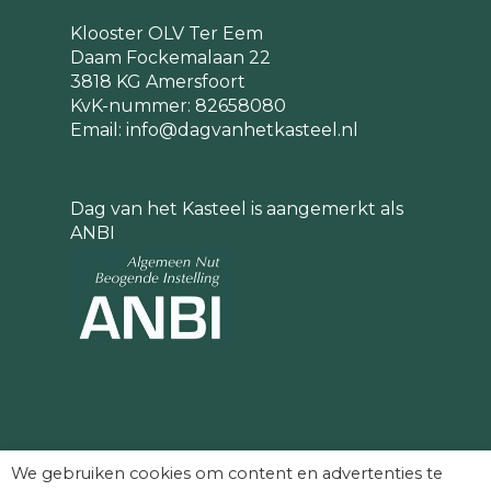
Klooster OLV Ter Eem
Daam Fockemalaan 22
3818 KG Amersfoort
KvK-nummer: 82658080
Email:
info@dagvanhetkasteel.nl
Dag van het Kasteel is aangemerkt als
ANBI
Partners die Dag van het Kasteel mede
We gebruiken cookies om content en advertenties te
mogelijk maken: