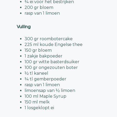
¼ ei voor het bestrijken
200 gr bloem
rasp van 1 limoen
Vulling
300 gr roombotercake
225 ml koude Engelse thee
150 gr bloem
1 zakje bakpoeder
100 gr witte basterdsuiker
100 gr ongezouten boter
½ tl kaneel
¼ tl gemberpoeder
rasp van 1 limoen
limoensap van ½ limoen
100 ml Maple Syrup
150 ml melk
1 losgeklopt ei