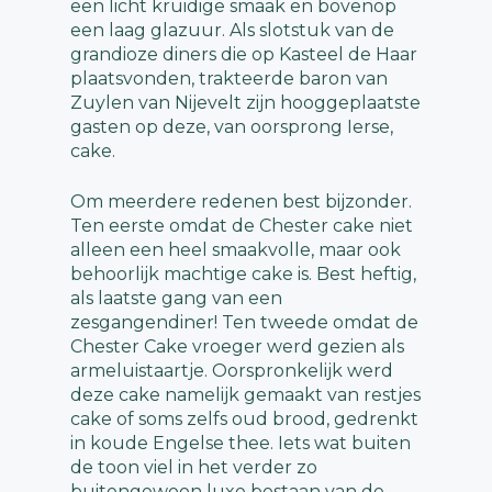
een licht kruidige smaak en bovenop
een laag glazuur. Als slotstuk van de
grandioze diners die op Kasteel de Haar
plaatsvonden, trakteerde baron van
Zuylen van Nijevelt zijn hooggeplaatste
gasten op deze, van oorsprong Ierse,
cake.
Om meerdere redenen best bijzonder.
Ten eerste omdat de Chester cake niet
alleen een heel smaakvolle, maar ook
behoorlijk machtige cake is. Best heftig,
als laatste gang van een
zesgangendiner! Ten tweede omdat de
Chester Cake vroeger werd gezien als
armeluistaartje. Oorspronkelijk werd
deze cake namelijk gemaakt van restjes
cake of soms zelfs oud brood, gedrenkt
in koude Engelse thee. Iets wat buiten
de toon viel in het verder zo
buitengewoon luxe bestaan van de