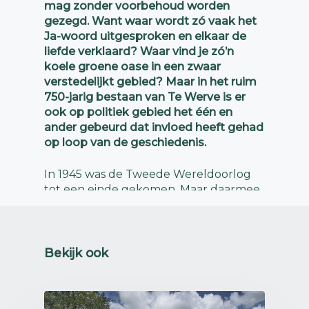
mag zonder voorbehoud worden
gezegd. Want waar wordt zó vaak het
Ja-woord uitgesproken en elkaar de
liefde verklaard? Waar vind je zó’n
koele groene oase in een zwaar
verstedelijkt gebied? Maar in het ruim
750-jarig bestaan van Te Werve is er
ook op politiek gebied het één en
ander gebeurd dat invloed heeft gehad
op loop van de geschiedenis.
In 1945 was de Tweede Wereldoorlog
tot een einde gekomen. Maar daarmee
was de rust zeker nog niet
weergekeerd. Van een hete oorlog
ging de wereld zonder onderbreking
over in de Koude Oorlog. Waar partijen
Bekijk ook
eerst gezamenlijk optrokken ontstond
een stevige scheuring tussen Amerika
en Rusland; een strijd die de wereld