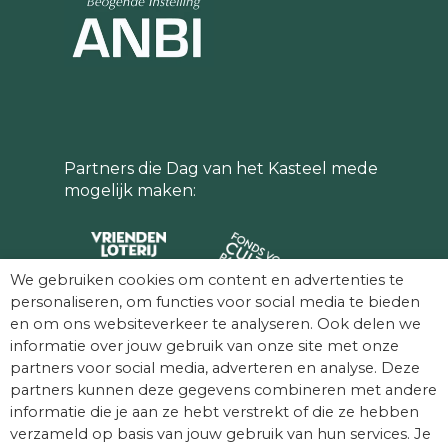
Bronnenlijst
Canon van Nederland. ‘Jacoba meer
dan droevige bewoonster’.
Geraadpleegd 6 maart 2025.
https://www.canonvannederland.nl/nl/page/675
meer-dan-droevige-bewoonster.
Partners die Dag van het Kasteel mede
Canon van Nederland. ‘Maria van
mogelijk maken:
Bourgondië’. Geraadpleegd 6 maart
2025.
https://www.canonvannederland.nl/nl/mariavan
We gebruiken cookies om content en advertenties te
De Tuin van Holland. ‘De Tuin van
personaliseren, om functies voor social media te bieden
Holland – Gedreven zakenvrouwen
en om ons websiteverkeer te analyseren. Ook delen we
rondom de tuinen’. Geraadpleegd 6
informatie over jouw gebruik van onze site met onze
maart 2025.
partners voor social media, adverteren en analyse. Deze
https://www.detuinvanholland.nl/home/gedrev
partners kunnen deze gegevens combineren met andere
zakenvrouwen-rondom-de-tuinen/
informatie die je aan ze hebt verstrekt of die ze hebben
verzameld op basis van jouw gebruik van hun services. Je
English Heritage. ‘Women and Garden