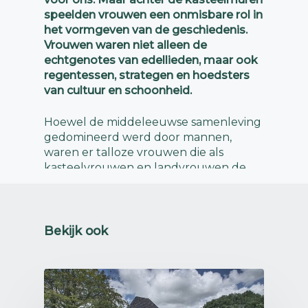
speelden vrouwen een onmisbare rol in
het vormgeven van de geschiedenis.
Vrouwen waren niet alleen de
echtgenotes van edellieden, maar ook
regentessen, strategen en hoedsters
van cultuur en schoonheid.
Hoewel de middeleeuwse samenleving
gedomineerd werd door mannen,
waren er talloze vrouwen die als
kasteelvrouwen en landvrouwen de
scepter zwaaiden. Wanneer een
echtgenoot op kruistocht was of
sneuvelde, nam zijn vrouw het beheer
van het kasteel over. Ze
Bekijk ook
onderhandelde met vijanden,
onderhield bondgenootschappen en
zorgde ervoor dat het kasteel een
onneembare vesting bleef. Vrouwen
zoals Maria van Bourgondië en Jacoba