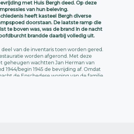
bevrijding met Huis Bergh deed. Op deze
mpressies van hun beleving.
chiedenis heeft kasteel Bergh diverse
ampspoed doorstaan. De laatste ramp die
uist te boven was, was de brand in de nacht
oofdburcht brandde daarbij volledig uit.
 deel van de inventaris toen worden gered.
 restauratie worden afgerond. Met deze
 het geheugen wachtten Jan Herman van
ind 1944/begin 1945 de bevrijding af. Omdat
acht de Enschedese woning van de familie
i 1944 gevorderd had, was na een
ders van het Rijksmuseum Twente, besloten
erhuizen.
rden
in september 1944, de mislukte poging
 de Rijnbrug bij Arnhem te veroveren, was
komen. In de strenge winter die volgde stond