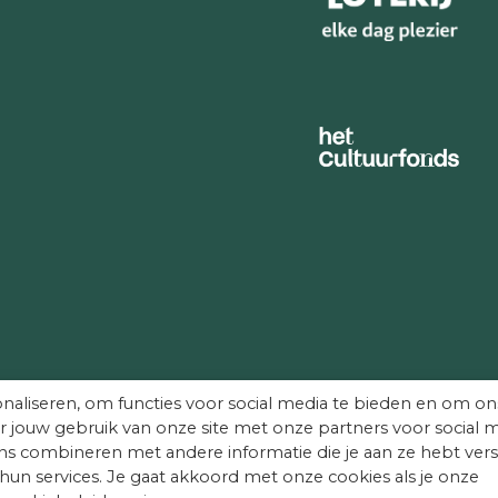
De vermelde militaire 
28/29 september 1944
— Pantsergrenadiers
30 september-1 oktober
— Militairen van een Rav
7 oktober 1944:
— Bombardementen Kl
verwoest, meer dan 30
24 oktober -8 december
— De commandeur van he
staf, behorende tot Div
december 44, januari 19
— Kleine afdeling van d
inundatiewerken langs 
14 februari – 1 maart 1945
naliseren, om functies voor social media te bieden en om on
— Parachutisten, op doo
r jouw gebruik van onze site met onze partners voor social m
bij Xanten
s combineren met andere informatie die je aan ze hebt vers
28 februari – 8 maart 194
hun services. Je gaat akkoord met onze cookies als je onze
— Politietroepen waaro
.