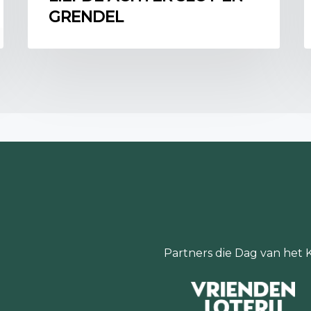
onderdak en verzorgin
GRENDEL
impressies van de stoet
karretjes en wagens me
binnenkwamen om de vo
trekken.
Op 23 oktober 1944 sch
brief
: ‘Het waren afget
onderweg waren geweest
Gennep. Het waren er 8
tot heden morgen in de
mensen, die beroofd van
hadden behouden geen 
Deze morgen om drie uur 
successievelijk het voo
dageraad waren bijna al
noordelijk vertrokken’
Partners die Dag van het 
Jan Herman Alexander va
(samengevat) de volgen
laatste half jaar van de