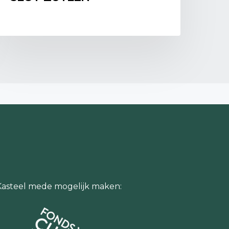
g. Jan Herman van Heek schetste ruwe
en Limburgers die met honderden tegelijk,
t bagage met zich meezeulend, zijn kasteel
lgende dag door de winterkou verder te
reef Jan Herman van Heek daarover in een
obde zwervers, die toen reeds twee dagen
 vanuit Noord Limburg in de streek van
00 en daarvan hebben wij er 363 gehuisvest
 vroegte. Ik heb bewondering voor de
 bijna alles, hun moed en vaste vertrouwen
klacht werd gehoord.
stonden allen op. Bij kaarslicht verlieten zij
rplein, een merkwaardig tooneel. Voor den
len – met het oog op het luchtgevaar –
Kasteel mede mogelijk maken:
n Heek beschreef dit alles. Hij maakte
de aantekeningen van hetgeen hij het
 oorlog waarnam.