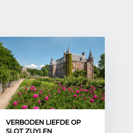
k aan de rand van het oorlogsgeweld.
 het Montferland lieten de Duitsers door
gingslinies graven. Vele bomen werden voor
ing van loopgraven en geschutsstellingen
it werd bij dit alles ernstig beschadigd.
Bergh dichtbij het front betekende een
se legeronderdelen die soms dagen, soms
even. Dit met alle ongemakken, gevaren en
ilie Van Heek had haar woning ingericht in
oren’ op de voorburcht. De Van Heeks zagen
e hoe Duitse legeronderdelen kwamen,
ens misdroegen.
es
ok, begonnen de Duitsers de bevolking uit
 te evacueren. Vaak onder erbarmelijke
t gebied ontvolkt. In lange stoeten
ordelijke richting gestuurd. Huis Bergh
VERBODEN LIEFDE OP
heemden op hun doortocht tijdelijk
SLOT ZUYLEN