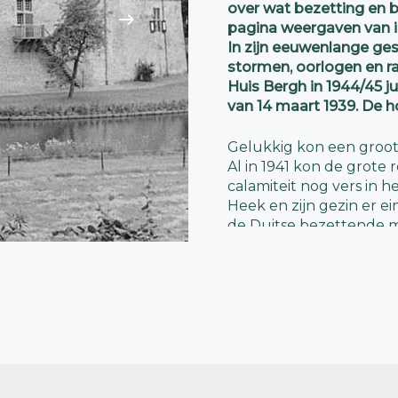
over wat bezetting en 
pagina weergaven van i
In zijn eeuwenlange ges
stormen, oorlogen en r
Huis Bergh in 1944/45 j
van 14 maart 1939. De h
Gelukkig kon een groot
Al in 1941 kon de grote
calamiteit nog vers in
Heek en zijn gezin er e
de Duitse bezettende m
Van Heek op 22 februar
noodverblijf op de zol
naar kasteel Bergh te v
Het front dichtbij
Met operatie
Market Ga
van de geallieerden om
het front dichterbij ge