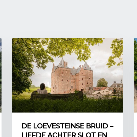
kasteel Bergh letterlij
In en bij de bossen van
dwangarbeiders verdedi
de aanleg en verstevig
gekapt. Het grote bosbez
De ligging van kasteel 
komen en gaan van Duit
weken ingekwartierd bl
schade van dien. De fam
de zogeheten ‘Platte t
van daaruit bezorgd to
gingen en zich nogal e
Onderdak voor evacué
Na de slag om Arnhem o
Noord- en Oost-Limburg
omstandigheden werd he
werden de mensen in no
DE LOEVESTEINSE BRUID –
bood vele van deze ont
LIEFDE ACHTER SLOT EN