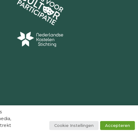
eenheden waren in Huis Bergh ingekwartierd:
 1944:
itailleringscolonne
eef en Emmerik
(buurstad Emmerik
00 doden)
:
t 10e pantserregiment van de SS en zijn
isie Frundsberg
45:
e Kriegsmarine vermoedelijk belast met
de Rijn en in de Betuwe
:
s
rtocht van de Neder-Betuwe naar het front
edia,
trekt
Cookie Instellingen
Accepteren
5:
facebook
youtube
instagram
tiktok
nder Hongaren en Oekraïners eveneens op