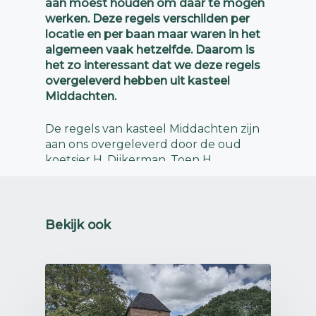
aan moest houden om daar te mogen
werken. Deze regels verschilden per
locatie en per baan maar waren in het
algemeen vaak hetzelfde. Daarom is
het zo interessant dat we deze regels
overgeleverd hebben uit kasteel
Middachten.
De regels van kasteel Middachten zijn
aan ons overgeleverd door de oud
koetsier H. Dijkerman. Toen H.
Dijkerman werd aangenomen als
eerste koetsier en inwonend
personeelslid wende hij vrij snel. Zijn
nieuwe leven was namelijk erg luxe in
Bekijk ook
vergelijking met wat hij eerst had. Zo
was hij arm opgegroeid, is hij daarna
gaan werken als boerenknecht en
uiteindelijk in dienst gegaan. Dit nieuwe
leven op het kasteel was een stuk
luxer.