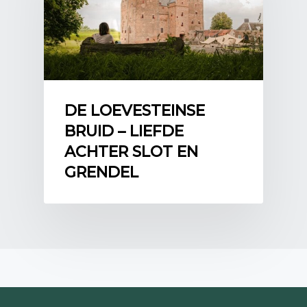
aanwonenden van een dijk in het
gebied te kunnen verhalen. Het niet
willen betalen voor een nieuwe sluis
leidde zelfs tot een gerechtelijk proces
tegen Reyner van Wijhe. De Palicker
sluis is er uiteindelijk niet gekomen.
DE LOEVESTEINSE
Bron: H. van Heiningen “Tussen Maas en Waal – 650
BRUID – LIEFDE
jaar geschiedenis van mensen en water” blz. 298 en 299
ACHTER SLOT EN
GRENDEL
Hernen