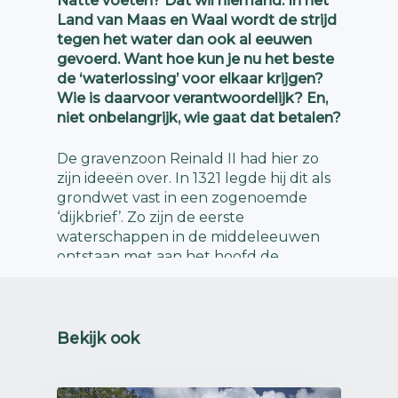
Natte voeten? Dat wil niemand. In het
Land van Maas en Waal wordt de strijd
tegen het water dan ook al eeuwen
gevoerd. Want hoe kun je nu het beste
de ‘waterlossing’ voor elkaar krijgen?
Wie is daarvoor verantwoordelijk? En,
niet onbelangrijk, wie gaat dat betalen?
De gravenzoon Reinald II had hier zo
zijn ideeën over. In 1321 legde hij dit als
grondwet vast in een zogenoemde
‘dijkbrief’. Zo zijn de eerste
waterschappen in de middeleeuwen
ontstaan met aan het hoofd de
dijkgraaf. Anders dan het woordje
‘graaf’ doet vermoeden is het geen
adellijke titel. Wel is het zo dat de titel
van dijkgraaf over het algemeen naar
Bekijk ook
landeigenaren ging die een aanzienlijk
bezit hadden. Niet onlogisch want zij
hadden de meeste baat bij een goede