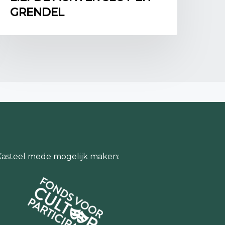
GRENDEL
ren over deze brand op kasteel Helmond
 en volg de speciale zoldertour genaamd
oor meer informatie op hun website:
nl/tentoonstelling/kasteel-in-brand/.
Helmond brandt (1549),
/page/11095/kasteel-helmond-brandt-1549
(geraadpleegd 28-4-
Kasteel mede mogelijk maken:
van 1549,
.nl/artikel/140/De-brand-van-1549
(geraadpleegd 28-4-