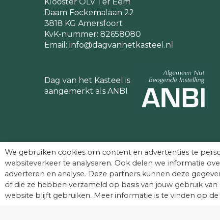
Klooster OLV Ter Eem
Daam Fockemalaan 22
3818 KG Amersfoort
KvK-nummer: 82658080
Email:
info@dagvanhetkasteel.nl
Dag van het Kasteel is
aangemerkt als ANBI
We gebruiken cookies om content en advertenties te perso
websiteverkeer te analyseren. Ook delen we informatie ove
adverteren en analyse. Deze partners kunnen deze gegeven
of die ze hebben verzameld op basis van jouw gebruik van 
© Dag van het Kasteel. Alle rechten voorbehouden
website blijft gebruiken. Meer informatie is te vinden op de