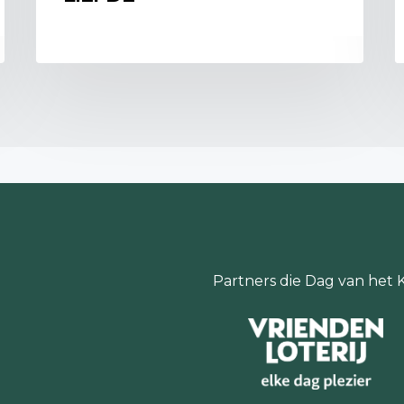
na de ramp.
Wil je meer zien en ho
bezoek dan het kasteel
Kasteel in brand! Kijk v
https://museumhelmond.
Bronnen:
Lia van Zalinge-Spooren,
Kasteel 
https://www.brabantserfgoed.nl
2022).
Partners die Dag van het 
Geschiedenis Helmond, De brand 
https://www.geschiedenishelmond
2022).
Afbeeldingen:
Afbeelding 1: Kasteel Helmond