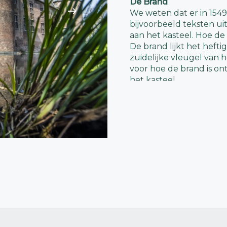
De Brand
We weten dat er in 154
bijvoorbeeld teksten uit
aan het kasteel. Hoe de 
De brand lijkt het heftig
zuidelijke vleugel van he
voor hoe de brand is on
het kasteel.
Ondanks dat de meeste 
van steen veroorzaakte 
en de balken die deze 
hout. Dit betekende dat
Daarnaast was er ook ve
vallende houten balken
Het Herstel
Ondanks de brand staat
in het hartje van Helmo
gestart met het herstel
aantal contracten die d