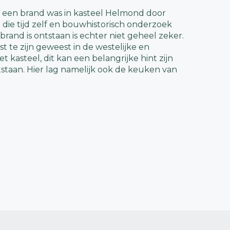
9 een brand was in kasteel Helmond door
 die tijd zelf en bouwhistorisch onderzoek
brand is ontstaan is echter niet geheel zeker.
st te zijn geweest in de westelijke en
t kasteel, dit kan een belangrijke hint zijn
tstaan. Hier lag namelijk ook de keuken van
muren van het kasteel erg dik waren en
de brand toch erg veel schade. Alle plafonds
omhoog hielden waren namelijk wel van
 dit allemaal hersteld moest worden.
el algemene schade in het kasteel door de
.
 kasteel Helmond nu alsnog groot en statig
nd. Dit komt doordat er heel snel werd
 van het kasteel. Dit weten we door een
e heer van kasteel Helmond, Joost van