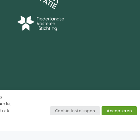
eel Helmond
en
Helmond
s
edia,
trekt
Cookie Instellingen
Accepteren
facebook
youtube
instagram
tiktok