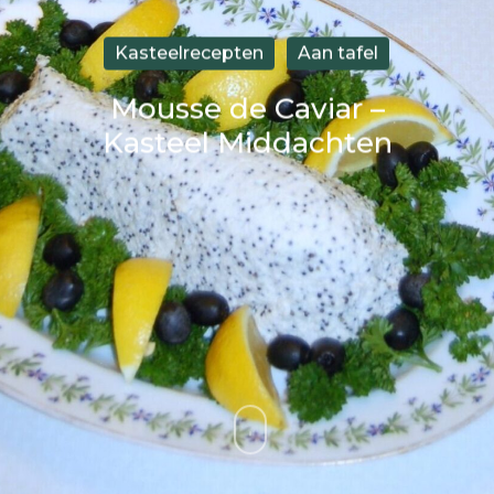
Kasteelrecepten
Aan tafel
Mousse de Caviar –
Kasteel Middachten