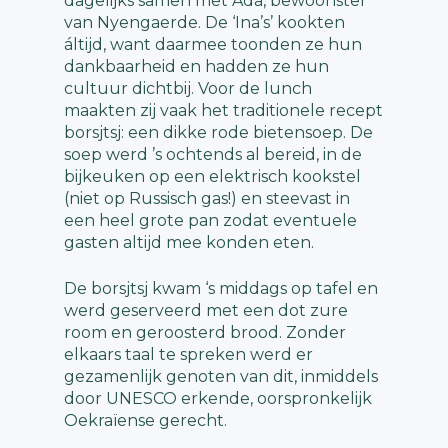
dagelijks samen met Ada, bewoonster
van Nyengaerde. De ‘Ina’s’ kookten
áltijd, want daarmee toonden ze hun
dankbaarheid en hadden ze hun
cultuur dichtbij. Voor de lunch
maakten zij vaak het traditionele recept
borsjtsj: een dikke rode bietensoep. De
soep werd ’s ochtends al bereid, in de
bijkeuken op een elektrisch kookstel
(niet op Russisch gas!) en steevast in
een heel grote pan zodat eventuele
gasten altijd mee konden eten.
De borsjtsj kwam ‘s middags op tafel en
werd geserveerd met een dot zure
room en geroosterd brood. Zonder
elkaars taal te spreken werd er
gezamenlijk genoten van dit, inmiddels
door UNESCO erkende, oorspronkelijk
Oekraïense gerecht.