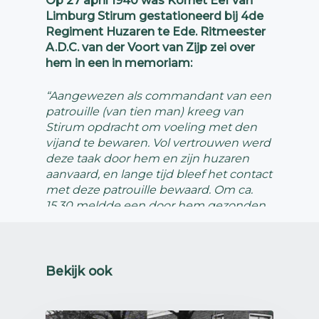
Op 27 april 1940 was Kornet Eef van
Limburg Stirum gestationeerd bij 4de
Regiment Huzaren te Ede. Ritmeester
A.D.C. van der Voort van Zijp zei over
hem in een in memoriam:
“Aangewezen als commandant van een
patrouille (van tien man) kreeg van
Stirum opdracht om voeling met den
vijand te bewaren. Vol v
ertrouwen werd
deze taak door hem en zijn huzaren
aanvaard, en lange tijd bleef het contact
met deze patrouille bewaard. Om ca.
15.30 meldde een door hem gezonden
ordonnans o.m. dat de patrouille voor
overmacht wi
jkende, was teruggegaan
naar pl. 12 aan den Kunstweg Ede-
Arnhem. Verdere berichten bleven uit,
Bekijk ook
totdat tegen het vallen van de
duisternis (rond 6 uur) de noodlottige
tijding kwam, dat patrouille door sterke