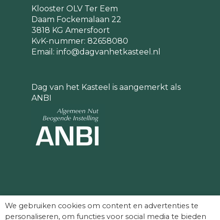
Klooster OLV Ter Eem
Daam Fockemalaan 22
3818 KG Amersfoort
KvK-nummer: 82658080
Email:
info@dagvanhetkasteel.nl
Dag van het Kasteel is aangemerkt als
ANBI
Partners die Dag van het Kasteel mede
We gebruiken cookies om content en advertenties te
mogelijk maken:
personaliseren, om functies voor social media te bieden