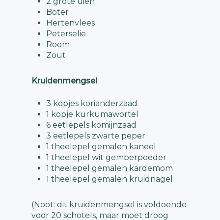
2 grote uien
Boter
Hertenvlees
Peterselie
Room
Zout
Kruidenmengsel
3 kopjes korianderzaad
1 kopje kurkumawortel
6 eetlepels komijnzaad
3 eetlepels zwarte peper
1 theelepel gemalen kaneel
1 theelepel wit gemberpoeder
1 theelepel gemalen kardemom
1 theelepel gemalen kruidnagel
(Noot: dit kruidenmengsel is voldoende
voor 20 schotels, maar moet droog