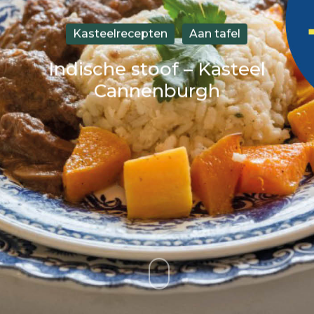
Kasteelrecepten
Aan tafel
Indische stoof – Kasteel
Cannenburgh