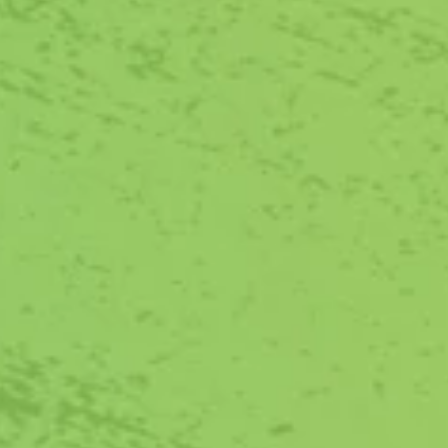
Meld je aan voor onze nieuwsbrief
Klooster OLV Ter Eem
Daam Fockemalaan 22
3818 KG Amersfoort
KvK-nummer: 82658080
Email:
info@dagvanhetkasteel.nl
Dag van het Kasteel is
aangemerkt als ANBI