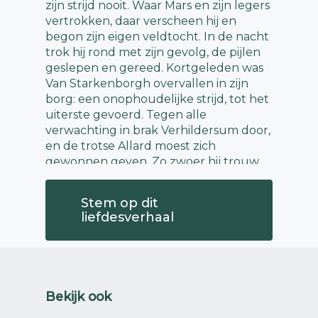
zijn strijd nooit. Waar Mars en zijn legers
vertrokken, daar verscheen hij en
begon zijn eigen veldtocht. In de nacht
trok hij rond met zijn gevolg, de pijlen
geslepen en gereed. Kortgeleden was
Van Starkenborgh overvallen in zijn
borg: een onophoudelijke strijd, tot het
uiterste gevoerd. Tegen alle
verwachting in brak Verhildersum door,
en de trotse Allard moest zich
gewonnen geven. Zo zwoer hij trouw
aan generaal Cupido.
Stem op dit
Nu richtte Cupido zijn pijlen op borg
liefdesverhaal
Scheltkema-Nijenstein. Halsoverkop
sloeg hij het beleg. Hij riep Allard tot
zich, droeg hem het bevel over en
sprak: “Mijn weg voert mij elders.
Verover Nijenstein zonder dralen. Maar
Bekijk ook
geven zij zich over, staak dan het