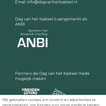
thema:
Thema 2026 – Dag van het
Email:
info@dagvanhetkasteel.nl
Kasteel
Dag van het Kasteel is aangemerkt als
ANBI
Liefde
VriendenLoterij Kasteelprijs
Liefdesverhaal
Museum Borg Verhildersum
Partners die Dag van het Kasteel mede
mogelijk maken:
We gebruiken cookies om content en advertenties te
personaliseren, om functies voor social media te bieden