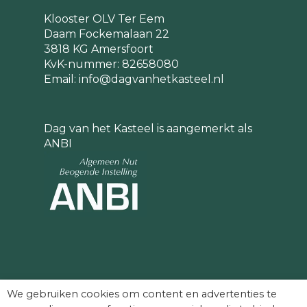
Klooster OLV Ter Eem
Daam Fockemalaan 22
3818 KG Amersfoort
KvK-nummer: 82658080
Email:
info@dagvanhetkasteel.nl
Dag van het Kasteel is aangemerkt als
ANBI
Partners die Dag van het Kasteel mede
We gebruiken cookies om content en advertenties te
mogelijk maken: