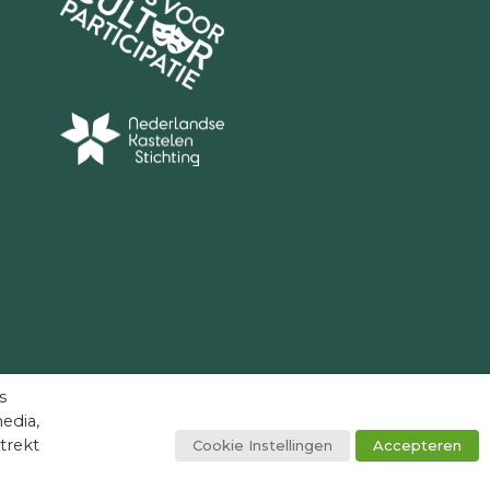
s
edia,
trekt
Cookie Instellingen
Accepteren
facebook
youtube
instagram
tiktok