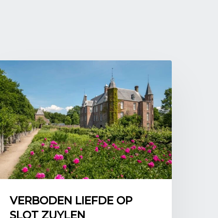
heeft op de passerende zeilschepen en
 graag een praatje met de schippers, en loopt
er zijn dijkje langs de Vliet. Dit dijkje
 Hofwijck dan ook liefkozend ‘’t liefste pad van
genoemd.
rte is het buitenhuis Den Hoonaert, gebouwd
 Honert is een goede vriend van Christiaan
st op Hofwijck. Den Hoonaart is in 1892
 van de Vliet gesloopt.
chuit
rop Constantijn van zijn huis aan het Plein
tenplaats Hofwijck reist is per trekschuit. Hij
trum van Den Haag, aan het huidige Spui.
en getrokken door paarden, en niet
d, is de dienstregeling heel betrouwbaar.
rt langs buitenplaatsen de Binckhorst en
VERBODEN LIEFDE OP
5 kilometer uit in de Vliet. Vandaar is het
SLOT ZUYLEN