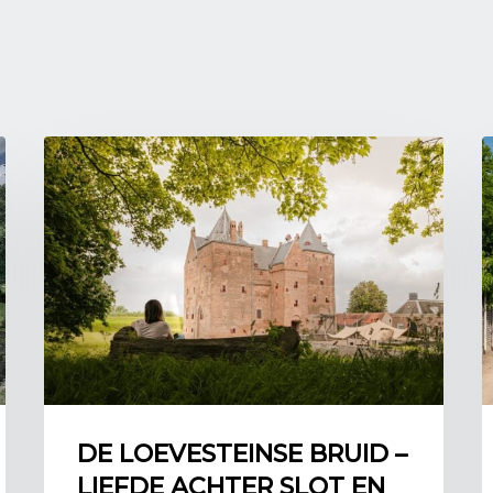
vanwaar hij goed zicht 
trekschuiten. Hij maakt
daartoe dan met ze mee ov
heeft hij in zijn gedicht
al mijn liefste paden’ 
Het huis links in de ve
in 1648. Thomas van den
Huygens en is vaak te ga
vanwege een verbreding
Naar Hofwijck per treks
Een van de manieren waa
in Den Haag naar zijn bui
stapt dan op in het cen
Omdat de schepen word
afhankelijk zijn van win
De Haagse Trekvliet voe
DE LOEVESTEINSE BRUID –
Cromvliet en mondt na 2,
LIEFDE ACHTER SLOT EN