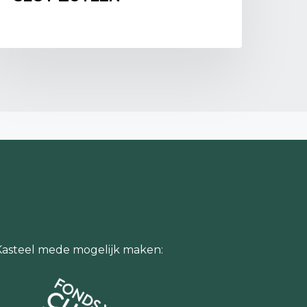
 naar Voorburg.
tadsmuren. De bebouwing is daardoor goed
 of St. Jacobskerk erboven uittorenend.
we het Oude Stadhuis, De contouren van het
 (nu Binnenhof) met de Ridderzaal. Het huis
et de vier schoorstenen, in het Mauritshuis.
an nog nét boven de bomen uitsteekt is het
g bewaard gebleven zeventiende-eeuws huis. De Pronkzaal en
og de sfeer van de Gouden Eeuw. Huygens’ Hofwijck is als
ganiseert het hele jaar door verschillende activiteiten, zoals
zingen, rondleidingen en meer. Daarnaast is het mogelijk om op
n te vergaderen.
Kasteel mede mogelijk maken: