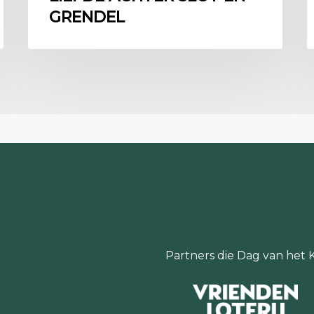
nog maar een kort stuk
GRENDEL
Den Haag heeft geen s
zichtbaar, met de Grote
Meer naar rechts zien 
Stadhouderlijk Kwartier
direct rechts daarvan, m
Het dak dat links daarv
huis van Constantijn.
Het huis Hofwijck is een prachti
de Oudhollandse keuken ademen n
museum geopend voor publiek en or
tentoonstellingen, concerten, le
Hofwijck te trouwen, te dineren e
Partners die Dag van het 
Hofwijck