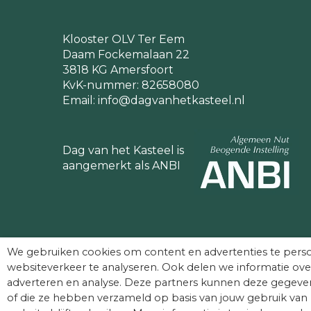
Klooster OLV Ter Eem
Daam Fockemalaan 22
3818 KG Amersfoort
KvK-nummer: 82658080
Email:
info@dagvanhetkasteel.nl
Dag van het Kasteel is
aangemerkt als ANBI
We gebruiken cookies om content en advertenties te perso
websiteverkeer te analyseren. Ook delen we informatie ove
adverteren en analyse. Deze partners kunnen deze gegeven
of die ze hebben verzameld op basis van jouw gebruik van 
© Dag van het Kasteel. Alle rechten voorbehouden