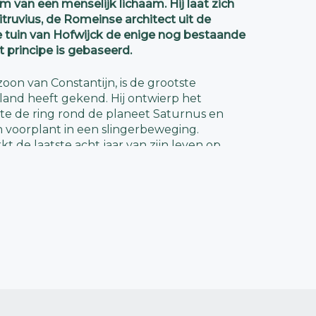
m van een menselijk lichaam. Hij laat zich
Vitruvius, de Romeinse architect uit de
 tuin van Hofwijck de enige nog bestaande
it principe is gebaseerd.
oon van Constantijn, is de grootste
land heeft gekend. Hij ontwierp het
te de ring rond de planeet Saturnus en
h voorplant in een slingerbeweging.
t de laatste acht jaar van zijn leven op
er ligt kan geen toeval zijn. Constantijn
0, tijdens zijn reis naar Venetië, het eerste
adat hij tussen Padua en Venetië de villa’s
 Palladio aan de Brenta had zien liggen.
 ‘zonnig’ het hier op mooie dagen moet zijn
aag op zijn ‘uitzit in de Vliet’, zijn steiger,