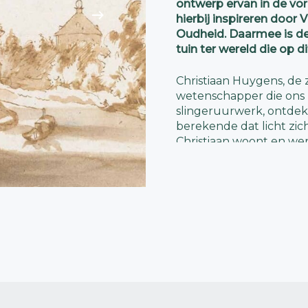
ontwerp ervan in de vor
hierbij inspireren door 
Oudheid. Daarmee is de
tuin ter wereld die op d
Christiaan Huygens, de z
wetenschapper die ons 
slingeruurwerk, ontdek
berekende dat licht zic
Christiaan woont en werk
Hofwijck.
Hofwijck aan het water
Dat Hofwijck aan het wat
heeft misschien al in 162
idee hiervoor gekregen n
van onder andere Andrea
Deze tekening toont hoe
geweest. Constantijn zit gr