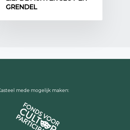
dia.org/wiki/File:Kopergravure_kasteeltuin_assumburg
GRENDEL
eel Assumburg, Foto door: Remco Brantjes,
ia.org/wiki/File:Kasteeltuin_assumburg.jpg.
 European History, The French Garden,
clopedia/themes/arts-in-europe/space-city-
arden
(geraadpleegd op 27-8-2024).
th-century French,
.com/art/garden-and-landscape-design/17th-
ch
(geraadpleegd op 27-8-2024).
Kasteel mede mogelijk maken:
 De tuin,
nassumburg.nl/de-tuin/
(geraadpleegd op 27-
en van Willem en Mary,