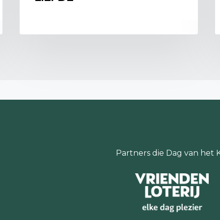
https://commons.wikime
Afbeelding 3: Foto kast
https://commons.wikimed
Bronnen:
Digital Encyclopedia of
https://ehne.fr/en/ency
and-territory/french-g
Britannica, 17th and 18
https://www.britannica
and-18th-century-Fren
Partners die Dag van het 
Kasteeltuin Assumburg,
https://www.kasteeltui
8-2024).
Paleis het Loo, De tuin