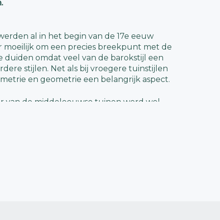
.
werden al in het begin van de 17e eeuw
r moeilijk om een precies breekpunt met de
te duiden omdat veel van de barokstijl een
dere stijlen.
Net als bij vroegere tuinstijlen
ymmetrie en geometrie een belangrijk aspect.
 van de middeleeuwse tuinen werd wel
ze tijd kwamen juist grote en open tuinen
n in de mode. Deze enorme tuinen werden
dom en als toonbeeld van macht omdat de
eester was van de buitenwereld en de
mers een gecontroleerde, gestructureerde en
ur. Daarnaast werd ook de natuur buiten
 het ontwerp. De paden werden
tuur waardoor de tuin oneindig leek.
 echt als onderdeel van architectuur gezien