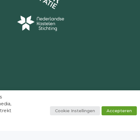
verhalen/paleistuinen
(geraadpleegd op 27-8-
s
edia,
trekt
Cookie Instellingen
Accepteren
facebook
youtube
instagram
tiktok