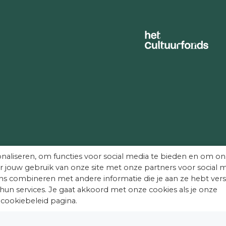
https://paleishetloo.nl/
2024).
Naar Buiten!
naliseren, om functies voor social media te bieden en om on
r jouw gebruik van onze site met onze partners voor social m
s combineren met andere informatie die je aan ze hebt vers
hun services. Je gaat akkoord met onze cookies als je onze
.
 cookiebeleid pagina.