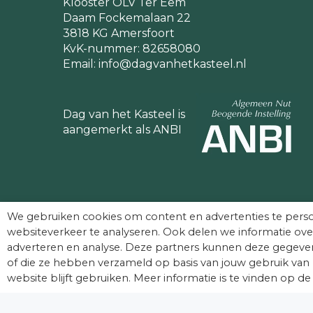
Klooster OLV Ter Eem
Daam Fockemalaan 22
3818 KG Amersfoort
KvK-nummer: 82658080
Email:
info@dagvanhetkasteel.nl
Dag van het Kasteel is
aangemerkt als ANBI
We gebruiken cookies om content en advertenties te perso
websiteverkeer te analyseren. Ook delen we informatie ove
adverteren en analyse. Deze partners kunnen deze gegeven
of die ze hebben verzameld op basis van jouw gebruik van 
© Dag van het Kasteel. Alle rechten voorbehouden
website blijft gebruiken. Meer informatie is te vinden op de