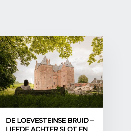
trische vormen erg populair waren. De
worden getekend en ontworpen inclusief
lementen zoals fonteinen en standbeelden.
and
beeld van een Franse tuin in Nederland zijn
 van paleis het Loo. De tuinen van Versailles
jke paleizen en kastelen werden als
 deze nieuwe uitstraling van macht. De
en symmetrisch en staan ook bekend om de
ast paleis het Loo zijn dit soort tuinen
j bijvoorbeeld kasteel Assumburg in Noord-
van Paleis het Loo, foto door: Roger
ia.org/wiki/File:Paleis_Het_Loo_Tuin_Hollands_classicis
DE LOEVESTEINSE BRUID –
vure van kasteeltuin Assumburg, 1729,
LIEFDE ACHTER SLOT EN