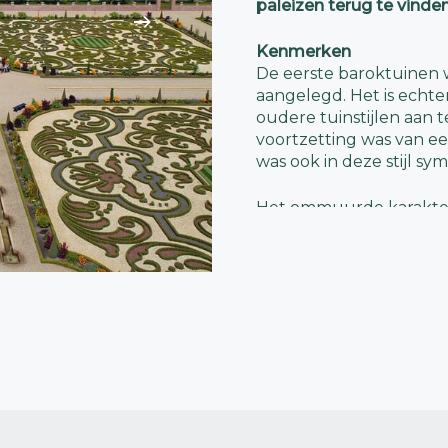
paleizen terug te vinden
Kenmerken
De eerste baroktuinen 
aangelegd. Het is echte
oudere tuinstijlen aan 
voortzetting was van eer
was ook in deze stijl s
Het ommuurde karakter
achtergelaten. Vanaf de
met grote waterpartije
een toonbeeld van rijk
mens nu ook heer en m
natuur. Een tuin is im
getemde vorm van natu
de tuin meegenomen in
doorgetrokken in de na
Ook werd de tuincreatie