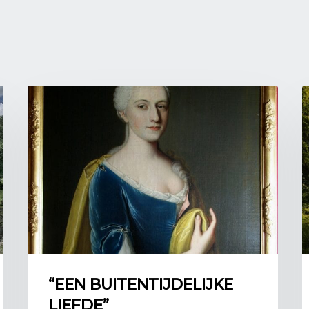
waardoor strakke geome
hele tuin kon precies 
beplanting en andere e
Voorbeelden in Nederl
Het meest bekende voor
waarschijnlijk de tuinen
en andere Franse adelli
voorbeeld genomen voor
tuinen zijn erg groot 
bijzondere fonteinen. Na
echter ook te vinden bi
Holland.
Afbeeldingen:
Afbeelding 1: De tuinen 
Veringmeier,
https://commons.wikimed
“EEN BUITENTIJDELIJKE
Afbeelding 2: Kopergra
LIEFDE”