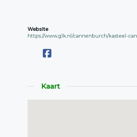
Website
https://www.glk.nl/cannenburch/kasteel-c
Kaart