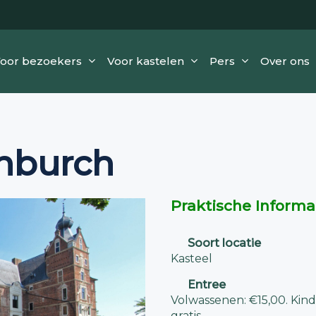
oor bezoekers
Voor kastelen
Pers
Over ons
nburch
Praktische Informa
Soort locatie
Kasteel
Entree
Volwassenen: €15,00. Kinde
gratis.