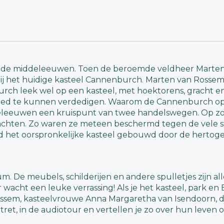
t de middeleeuwen. Toen de beroemde veldheer Marten 
ij het huidige kasteel Cannenburch. Marten van Rosse
burch leek wel op een kasteel, met hoektorens, gracht
oed te kunnen verdedigen. Waarom de Cannenburch op d
deleeuwen een kruispunt van twee handelswegen. Op z
chten. Zo waren ze meteen beschermd tegen de vele st
d het oorspronkelijke kasteel gebouwd door de hertogen 
um. De meubels, schilderijen en andere spulletjes zijn a
 wacht een leuke verrassing! Als je het kasteel, park 
ssem, kasteelvrouwe Anna Margaretha van Isendoorn, d
rtret, in de audiotour en vertellen je zo over hun leve