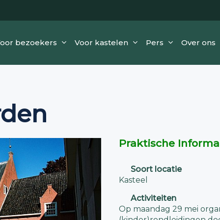
oor bezoekers
Voor kastelen
Pers
Over ons
rden
Praktische Informa
Soort locatie
Kasteel
Activiteiten
Op maandag 29 mei organ
(kinder)rondleidingen do