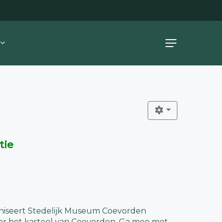
Menu
tie
iseert Stedelijk Museum Coevorden
or het kasteel van Coevorden. Ga mee met