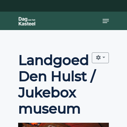
Skip
to
main
Close
Menu
content
Menu
Landgoed
Den Hulst /
Jukebox
museum