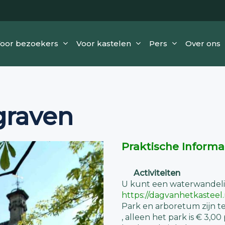
oor bezoekers
Voor kastelen
Pers
Over ons
graven
Praktische Informa
Activiteiten
U kunt een waterwandeli
https://dagvanhetkasteel
Park en arboretum zijn te
, alleen het park is € 3,0