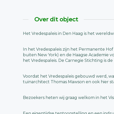
Over dit object
Het Vredespaleis in Den Haag is het wereldw
In het Vredespaleis zijn het Permanente Hof
buiten New York) en de Haagse Academie voo
het Vredespaleis. De Carnegie Stichting is d
Voordat het Vredespaleis gebouwd werd, wa
tuinarchitect Thomas Mawson en ook hier st
Bezoekers heten wij graag welkom in het Visi
Een eigentijdse tentoonstelling en een ind