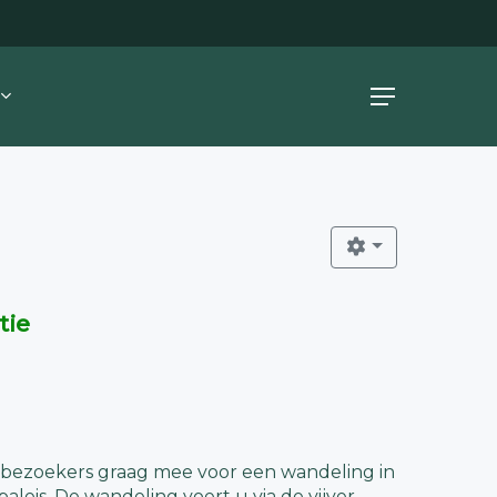
Menu
tie
ezoekers graag mee voor een wandeling in
aleis. De wandeling voert u via de vijver