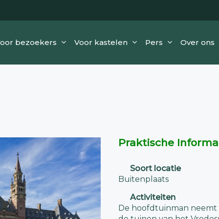
oor bezoekers
Voor kastelen
Pers
Over ons
Praktische Informa
Soort locatie
Buitenplaats
Activiteiten
De hoofdtuinman neemt b
de tuinen van het Vredesp