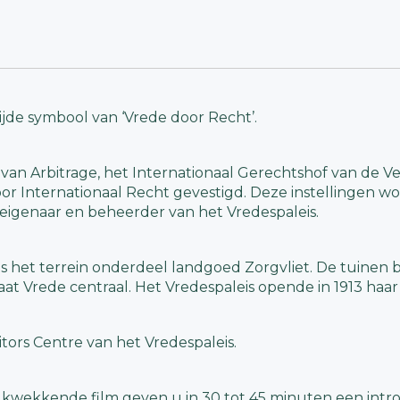
ijde symbool van ‘Vrede door Recht’.
 van Arbitrage, het Internationaal Gerechtshof van de 
r Internationaal Recht gevestigd. Deze instellingen w
e eigenaar en beheerder van het Vredespaleis.
s het terrein onderdeel
landgoed Zorgvliet. De tuinen b
aat Vrede centraal.
Het Vredespaleis opende in 1913 haar
tors Centre van het Vredespaleis.
rukwekkende film geven u in 30 tot 45 minuten een intr