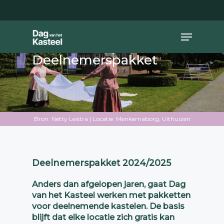
Skip
to
main
Close
Menu
content
Menu
Deelnemerspakket
Bron: Netty Leistra | Locatie: Menkemaborg, Uithuizen
Deelnemerspakket 2024/2025
Anders dan afgelopen jaren, gaat Dag
van het Kasteel werken met pakketten
voor deelnemende kastelen. De basis
blijft dat elke locatie zich gratis kan