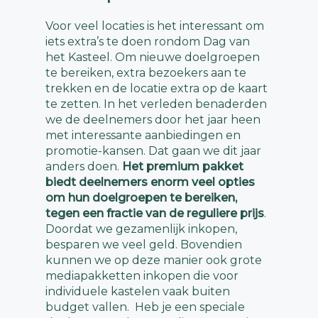
en om ideeën uit te wisselen met
op onze website, kunnen locaties
Voor veel locaties is het interessant om
gemakkelijk en snel een activiteit
collega’s uit het werkveld. Er
iets extra’s te doen rondom Dag van
organiseren.
komen inspirerende sprekers aan
het Kasteel. Om nieuwe doelgroepen
het woord en er worden best
te bereiken, extra bezoekers aan te
Laat je achterban weten dat je
practices gedeeld ter inspiratie.
trekken en de locatie extra op de kaart
deelneemt aan Dag van het Kasteel
te zetten. In het verleden benaderden
met onze marketingtoolkit. Deze
we de deelnemers door het jaar heen
toolkit bevat heel veel
met interessante aanbiedingen en
promotiemateriaal, maar nog
promotie-kansen. Dat gaan we dit jaar
leuker: je kan hiermee je eigen
Foto: Tess Korevaar
anders doen.
Het premium pakket
Publieksprijs social media post/story,
biedt deelnemers enorm veel opties
banner of een poster maken. Deze
om hun doelgroepen te bereiken,
kan je zelf
verspreiden
in je
directe
tegen een fractie van de reguliere prijs
.
omgeving
en zelfs bij de
lokale
Doordat we gezamenlijk inkopen,
media
. Zo zorg jij ervoor dat je
besparen we veel geld. Bovendien
achterban op de hoogte is van jouw
kunnen we op deze manier ook grote
deelname!
mediapakketten inkopen die voor
individuele kastelen vaak buiten
budget vallen. Heb je een speciale