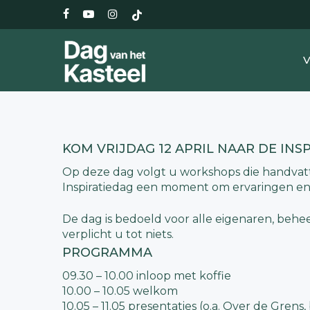
Skip
facebook
youtube
instagram
tiktok
to
main
content
V
KOM VRIJDAG 12 APRIL NAAR DE INS
Op deze dag volgt u workshops die handvatte
Inspiratiedag een moment om ervaringen en i
De dag is bedoeld voor alle eigenaren, behee
verplicht u tot niets.
PROGRAMMA
09.30 – 10.00 inloop met koffie
10.00 – 10.05 welkom
10.05 – 11.05 presentaties (o.a. Over de Grens,