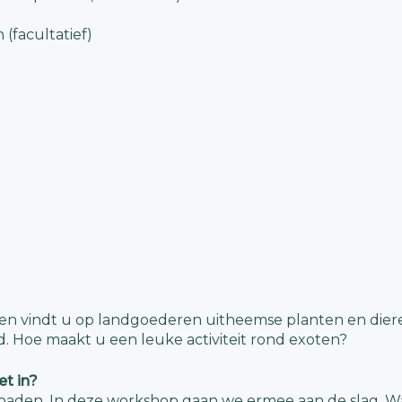
 (facultatief)
gen vindt u op landgoederen uitheemse planten en diere
. Hoe maakt u een leuke activiteit rond exoten?
et in?
aden. In deze workshop gaan we ermee aan de slag. Wat