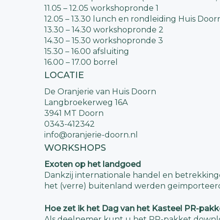
11.05 – 12.05 workshopronde 1
12.05 – 13.30 lunch en rondleiding Huis Doorn
13.30 – 14.30 workshopronde 2
14.30 – 15.30 workshopronde 3
15.30 – 16.00 afsluiting
16.00 – 17.00 borrel
LOCATIE
De Oranjerie van Huis Doorn
Langbroekerweg 16A
3941 MT Doorn
0343-412342
info@oranjerie-doorn.nl
WORKSHOPS
Exoten op het landgoed
Dankzij internationale handel en betrekkin
het (verre) buitenland werden geïmporteerd
Hoe zet ik het Dag van het Kasteel PR-pakk
Als deelnemer kunt u het PR-pakket downlo