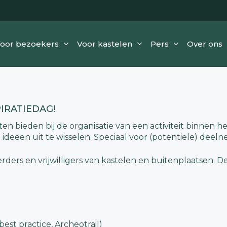
oor bezoekers
Voor kastelen
Pers
Over ons
PIRATIEDAG!
n bieden bij de organisatie van een activiteit binnen 
deeën uit te wisselen. Speciaal voor (potentiële) deeln
rders en vrijwilligers van kastelen en buitenplaatsen. D
 best practice, Archeotrail)