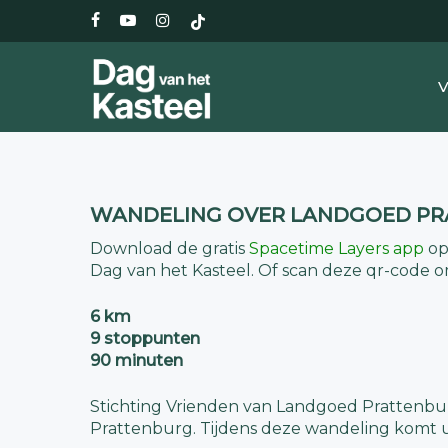
Skip
facebook
youtube
instagram
tiktok
to
main
content
V
WANDELING OVER LANDGOED P
Download de gratis
Spacetime Layers app
op
Dag van het Kasteel. Of scan deze qr-code 
6 km
9 stoppunten
90 minuten
Stichting Vrienden van Landgoed Prattenbu
Prattenburg. Tijdens deze wandeling komt u