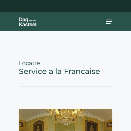
Skip
to
main
Close
Menu
content
Menu
Locatie
Service a la Francaise