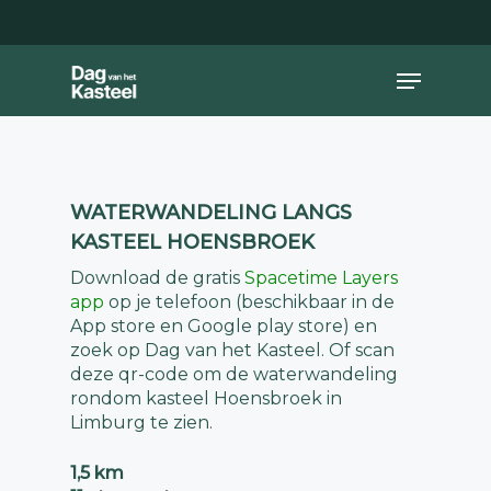
Skip
to
main
Close
Menu
content
Menu
WATERWANDELING LANGS
KASTEEL HOENSBROEK
Download de gratis
Spacetime Layers
app
op je telefoon (beschikbaar in de
App store en Google play store) en
zoek op Dag van het Kasteel. Of scan
deze qr-code om de waterwandeling
rondom kasteel Hoensbroek in
Limburg te zien.
1,5 km