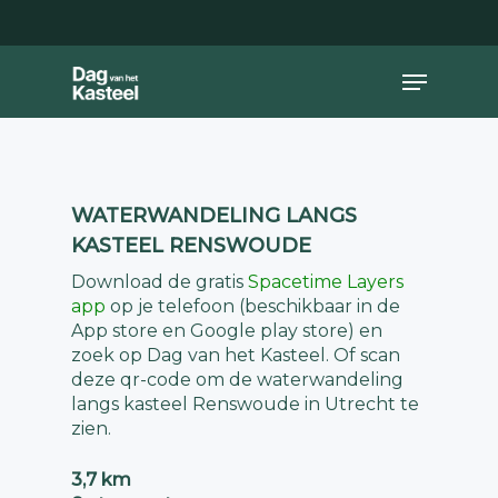
Skip
to
main
Close
Menu
content
Menu
WATERWANDELING LANGS
KASTEEL RENSWOUDE
Download de gratis
Spacetime Layers
app
op je telefoon (beschikbaar in de
App store en Google play store) en
zoek op Dag van het Kasteel. Of scan
deze qr-code om de waterwandeling
langs kasteel Renswoude in Utrecht te
zien.
3,7 km