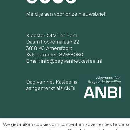
Meld je aan voor onze nieuwsbrief
Klooster OLV Ter Eem
Daam Fockemalaan 22
3818 KG Amersfoort
KvK-nummer: 82658080
Email:
info@dagvanhetkasteel.nl
Dag van het Kasteel is
aangemerkt als ANBI
We gebruiken cookies om content en advertenties te perso