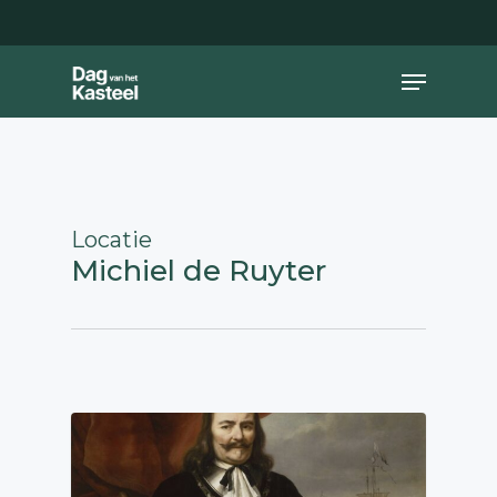
Skip
to
main
Close
Menu
content
Menu
Locatie
Michiel de Ruyter