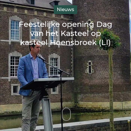
Nieuws
Feestelijke opening Dag
van het Kasteel op
kasteel Hoensbroek (LI)