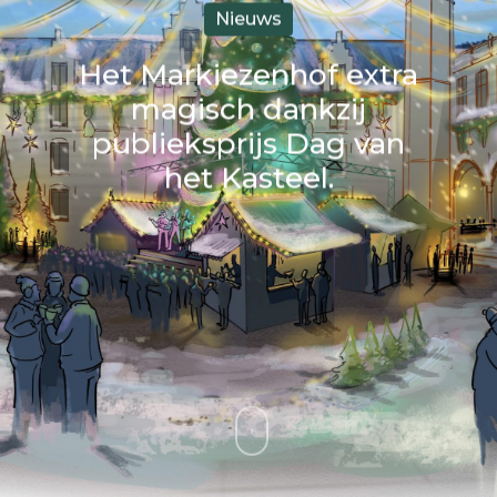
Nieuws
Het Markiezenhof extra
magisch dankzij
publieksprijs Dag van
het Kasteel.