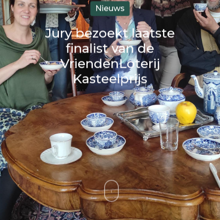
Nieuws
Jury bezoekt laatste
finalist van de
VriendenLoterij
Kasteelprijs