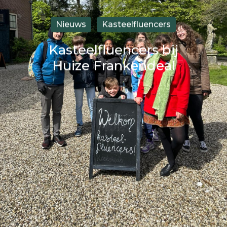
Nieuws
Kasteelfluencers
Kasteelfluencers bij
Huize Frankendeal