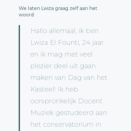
We laten Lwiza graag zelf aan het
woord:
Hallo allemaal, ik ben
Lwiza El Founti, 24 jaar
en ik mag met veel
plezier deel uit gaan
maken van Dag van het
Kasteel! Ik heb
oorspronkelijk Docent
Muziek gestudeerd aan
het conservatorium in