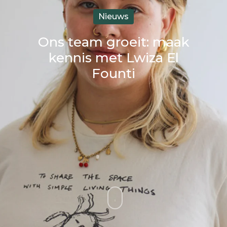
Nieuws
Ons team groeit: maak
kennis met Lwiza El
Founti