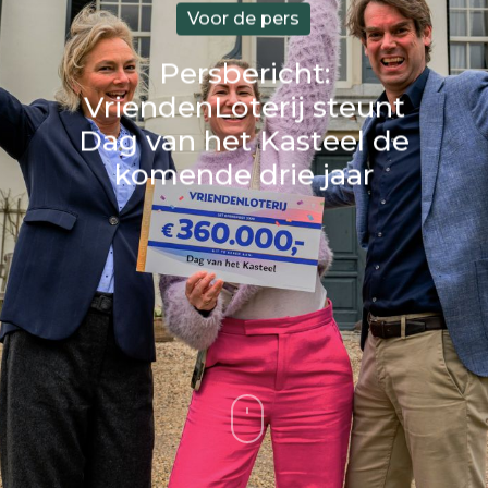
Voor de pers
Persbericht:
VriendenLoterij steunt
Dag van het Kasteel de
komende drie jaar