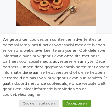
We gebruiken cookies om content en advertenties te
Het Pronkjuweel –
personaliseren, om functies voor social media te bieden
Kasteel
en om ons websiteverkeer te analyseren. Ook delen we
Doornenburg
informatie over jouw gebruik van onze site met onze
Het Pronkjuweel Naam
partners voor social media, adverteren en analyse. Deze
locatie: Kasteel
partners kunnen deze gegevens combineren met andere
Doornenburg Plaats:
informatie die je aan ze hebt verstrekt of die ze hebben
Doornenburg,
verzameld op basis van jouw gebruik van hun services. Je
Gelderland Website
gaat akkoord met onze cookies als je onze website blijft
Social Media Motivatie We
gebruiken. Meer informatie is te vinden op de
schrijven Anno Domini
cookiebeleid pagina.
1782: de elegante rococo
Cookie Instellingen
Accepteren
periode loopt ten einde.
Onze nog altijd levende