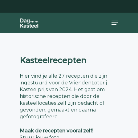
Skip
to
main
Close
Menu
content
Menu
Kasteelrecepten
Hier vind je alle 27 recepten die zijn
ingestuurd voor de VriendenLoterij
Kasteelprijs van 2024. Het gaat om
historische recepten die door de
kasteellocaties zelf zijn bedacht of
gevonden, gemaakt en daarna
gefotografeerd.
Maak de recepten vooral zelf!
Stuur jouw foto